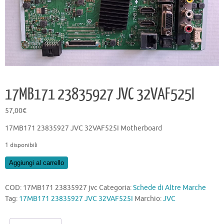
17MB171 23835927 JVC 32VAF525I
57,00
€
17MB171 23835927 JVC 32VAF525I Motherboard
1 disponibili
17MB171
Aggiungi al carrello
23835927
JVC
COD:
17MB171 23835927 jvc
Categoria:
Schede di Altre Marche
32VAF525I
Tag:
17MB171 23835927 JVC 32VAF525I
Marchio:
JVC
quantità