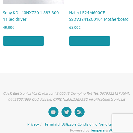
Sony KDL-40NX720 1-883-300-
Haier LE24M600CF
11 led driver
SSDV3241ZC0101 Motherboard
49,00
€
65,00
€
Aggiungi al carrello
Aggiungi al carrello
C.A.T. Elettronica Via G. Marconi 8 00043 Ciampino RM Tel. 0679322127 P.IVA:
04438031009 Cod. Fiscale: CPRDNL65L23E958O info@catelettronica.it
Privacy
Termini di Utilizzo e Condizioni di Vendita
Powered by
Tempera
&
WordPress.