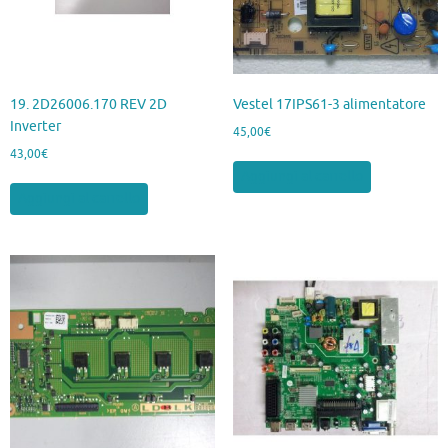
19. 2D26006.170 REV 2D
Vestel 17IPS61-3 alimentatore
Inverter
45,00
€
43,00
€
Aggiungi al carrello
Aggiungi al carrello