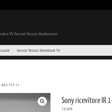
ok e TV Servizi Tecnici Audiovisivi
ccount
Servizi Tecnici Notebook TV
 1-883-757-11
Sony ricevitore IR
14,00
€