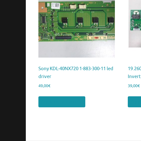
Sony KDL-40NX720 1-883-300-11 led
19.26
driver
Invert
49,00
€
39,00
€
Aggiungi al carrello
Aggiu