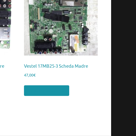
re
Vestel 17MB25-3 Scheda Madre
47,00
€
Aggiungi al carrello