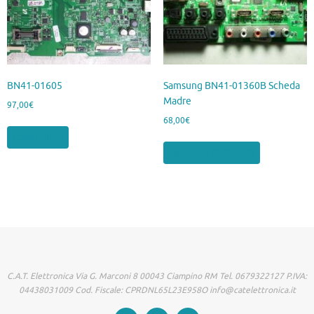
BN41-01605
Samsung BN41-01360B Scheda
Madre
97,00
€
68,00
€
Leggi tutto
Aggiungi al carrello
C.A.T. Elettronica Via G. Marconi 8 00043 Ciampino RM Tel. 0679322127 P.IVA:
04438031009 Cod. Fiscale: CPRDNL65L23E958O info@catelettronica.it