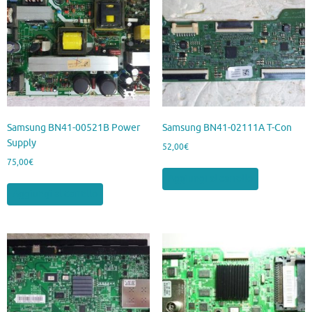
Samsung BN41-00521B Power
Samsung BN41-02111A T-Con
Supply
52,00
€
75,00
€
Aggiungi al carrello
Aggiungi al carrello