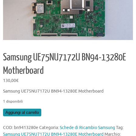
Samsung UE75NU7172U BN94-13280E
Motherboard
130,00
€
Samsung UE75NU7172U BN94-13280E Motherboard
1 disponibili
Samsung
Aggiungi al carrello
UE75NU7172U
BN94-
COD:
bn9413280e
Categoria:
Schede di Ricambio Samsung
Tag:
13280E
Samsung UE75NU7172U BN94-13280E Motherboard
Marchio: