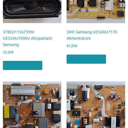
378G011567YEM
3IN1 Samsung UE50AU7170
UE55AU7090U Altoparlanti
Alimentatore
Samsung
65,00
€
35,00
€
Aggiungi al carrello
Aggiungi al carrello