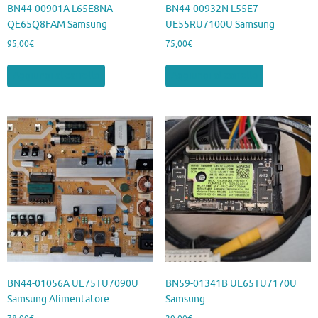
BN44-00901A L65E8NA
BN44-00932N L55E7
QE65Q8FAM Samsung
UE55RU7100U Samsung
95,00
€
75,00
€
Aggiungi al carrello
Aggiungi al carrello
BN44-01056A UE75TU7090U
BN59-01341B UE65TU7170U
Samsung Alimentatore
Samsung