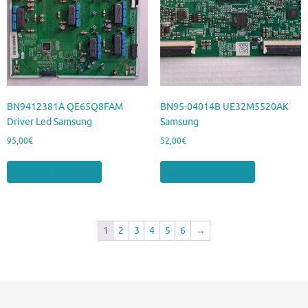
BN9412381A QE65Q8FAM
BN95-04014B UE32M5520AK
Driver Led Samsung
Samsung
95,00
€
52,00
€
Aggiungi al carrello
Aggiungi al carrello
1
2
3
4
5
6
→