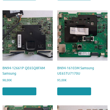
BN94-12661P QE65Q8FAM
BN94-16103M Samsung
Samsung
UE65TU7170U
98,00
€
95,00
€
Aggiungi al carrello
Aggiungi al carrello