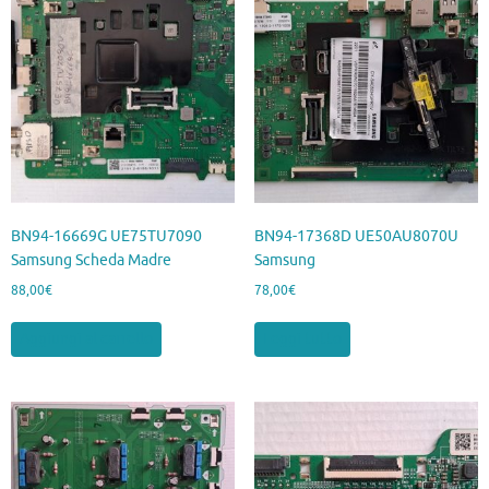
BN94-16669G UE75TU7090
BN94-17368D UE50AU8070U
Samsung Scheda Madre
Samsung
88,00
€
78,00
€
Aggiungi al carrello
Leggi tutto