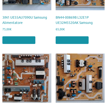
3IN1 UE55AU7090U Samsung
BN44-00869B L32E1P
Alimentatore
UE32M5520AK Samsung
75,00
€
65,00
€
Aggiungi al carrello
Aggiungi al carrello