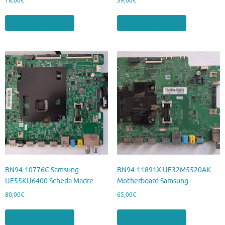
78,00
€
39,00
€
Aggiungi al carrello
Aggiungi al carrello
BN94-10776C Samsung
BN94-11891X UE32M5520AK
UE55KU6400 Scheda Madre
Motherboard Samsung
80,00
€
65,00
€
Aggiungi al carrello
Aggiungi al carrello