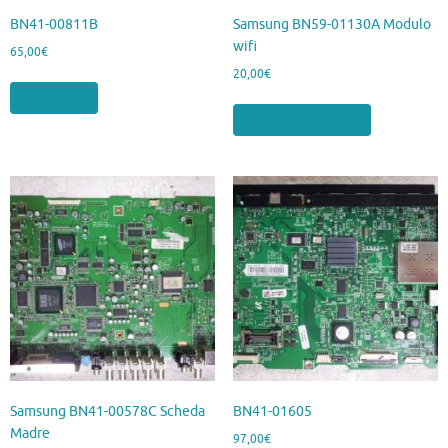
BN41-00811B
Samsung BN59-01130A Modulo
wifi
65,00
€
20,00
€
Leggi tutto
Aggiungi al carrello
Samsung BN41-00578C Scheda
BN41-01605
Madre
97,00
€