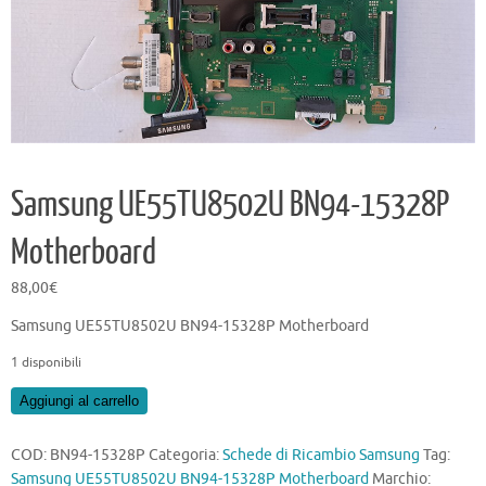
Samsung UE55TU8502U BN94-15328P
Motherboard
88,00
€
Samsung UE55TU8502U BN94-15328P Motherboard
1 disponibili
Samsung
Aggiungi al carrello
UE55TU8502U
BN94-
COD:
BN94-15328P
Categoria:
Schede di Ricambio Samsung
Tag:
15328P
Samsung UE55TU8502U BN94-15328P Motherboard
Marchio: