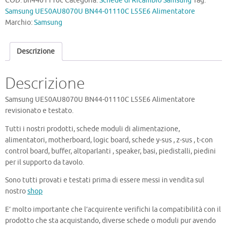
COD:
bn4401110c
Categoria:
Schede di Ricambio Samsung
Tag:
01110C
Samsung UE50AU8070U BN44-01110C L55E6 Alimentatore
L55E6
Marchio:
Samsung
Alimentatore
quantità
Descrizione
Descrizione
Samsung UE50AU8070U BN44-01110C L55E6 Alimentatore
revisionato e testato.
Tutti i nostri prodotti, schede moduli di alimentazione,
alimentatori, motherboard, logic board, schede y-sus , z-sus , t-con
control board, buffer, altoparlanti , speaker, basi, piedistalli, piedini
per il supporto da tavolo.
Sono tutti provati e testati prima di essere messi in vendita sul
nostro
shop
E’ molto importante che l’acquirente verifichi la compatibilità con il
prodotto che sta acquistando, diverse schede o moduli pur avendo