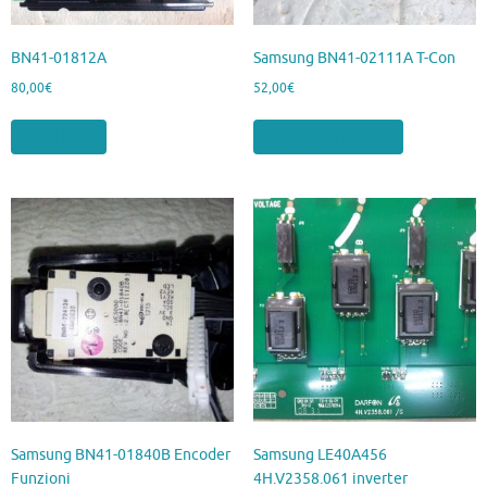
BN41-01812A
Samsung BN41-02111A T-Con
80,00
€
52,00
€
Leggi tutto
Aggiungi al carrello
Samsung BN41-01840B Encoder
Samsung LE40A456
Funzioni
4H.V2358.061 inverter