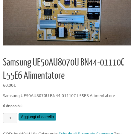
Samsung UE50AU8070U BN44-01110C
L55E6 Alimentatore
60,00
€
Samsung UE50AU8070U BN44-01110C L55E6 Alimentatore
6 disponibili
Samsung
Aggiungi al carrello
UE50AU8070U
BN44-