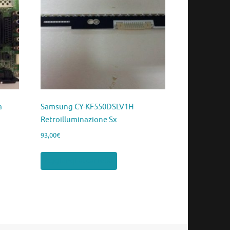
a
Samsung CY-KF550DSLV1H
Retroilluminazione Sx
93,00
€
Aggiungi al carrello