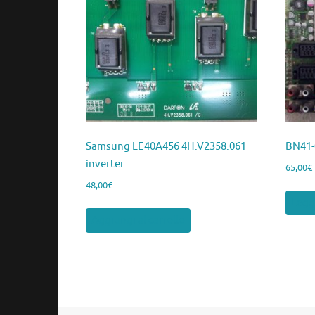
Samsung LE40A456 4H.V2358.061
BN41-
inverter
65,00
€
48,00
€
Legg
Aggiungi al carrello