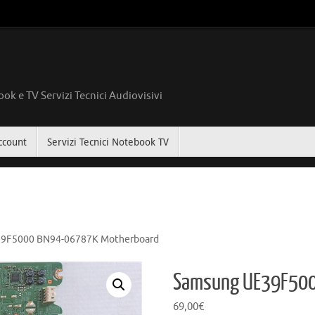
ok e TV Servizi Tecnici Audiovisivi
ccount
Servizi Tecnici Notebook TV
9F5000 BN94-06787K Motherboard
Samsung UE39F500
69,00
€