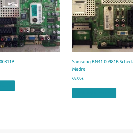
00811B
Samsung BN41-00981B Sched
Madre
68,00
€
i tutto
Aggiungi al carrello