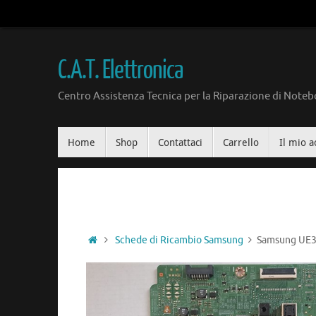
Vai
al
contenuto
C.A.T. Elettronica
Centro Assistenza Tecnica per la Riparazione di Notebo
Vai
Home
Shop
Contattaci
Carrello
Il mio a
al
contenuto
Home
Schede di Ricambio Samsung
Samsung UE3