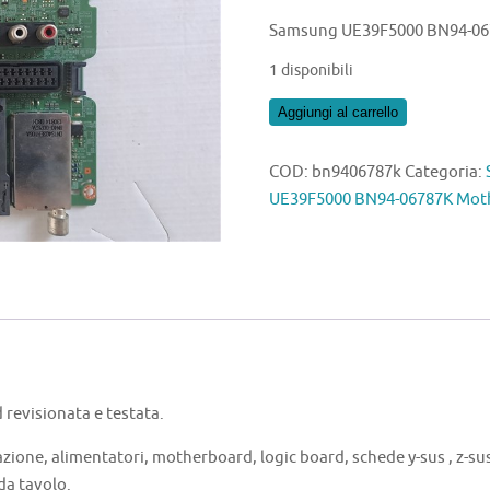
Samsung UE39F5000 BN94-06
1 disponibili
Samsung
Aggiungi al carrello
UE39F5000
BN94-
COD:
bn9406787k
Categoria:
06787K
UE39F5000 BN94-06787K Mot
Motherboard
quantità
evisionata e testata.
azione, alimentatori, motherboard, logic board, schede y-sus , z-sus 
 da tavolo.