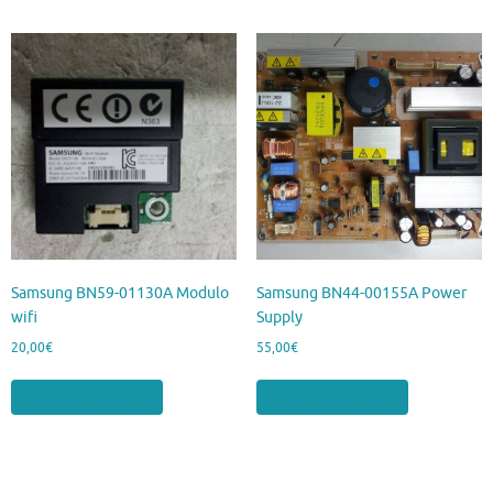
Samsung BN59-01130A Modulo
Samsung BN44-00155A Power
wifi
Supply
20,00
€
55,00
€
Aggiungi al carrello
Aggiungi al carrello