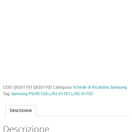
LJ92-
01702
quantità
COD:
lj9201701 lj9201702
Categoria:
Schede di Ricambio Samsung
Tag:
Samsung PS50C550 LJ92-01701 LJ92-01702
Descrizione
Descrizione