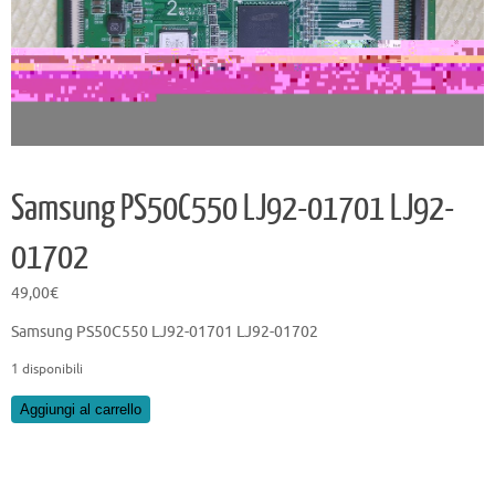
Samsung PS50C550 LJ92-01701 LJ92-
01702
49,00
€
Samsung PS50C550 LJ92-01701 LJ92-01702
1 disponibili
Samsung
Aggiungi al carrello
PS50C550
LJ92-
01701