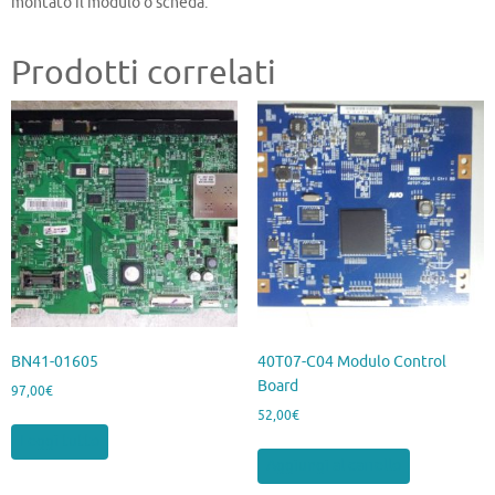
montato il modulo o scheda.
Prodotti correlati
BN41-01605
40T07-C04 Modulo Control
Board
97,00
€
52,00
€
Leggi tutto
Aggiungi al carrello