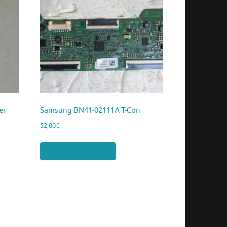
er
Samsung BN41-02111A T-Con
52,00
€
Aggiungi al carrello