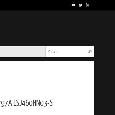
Cerca:
Cerca
797A LSJ460HN03-S