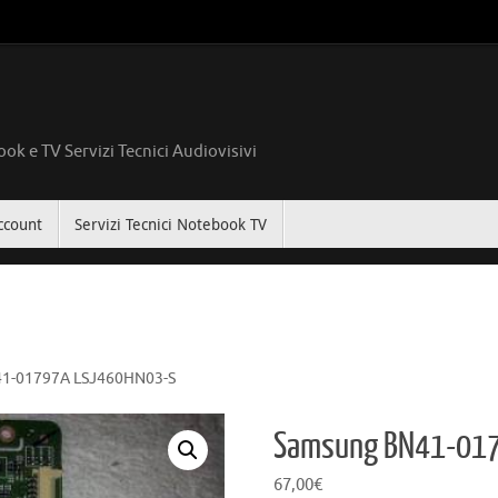
ok e TV Servizi Tecnici Audiovisivi
ccount
Servizi Tecnici Notebook TV
1-01797A LSJ460HN03-S
Samsung BN41-01
67,00
€