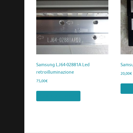
Samsung LJ64-02881A Led
Samsu
retroilluminazione
20,00
€
75,00
€
Aggiu
Aggiungi al carrello