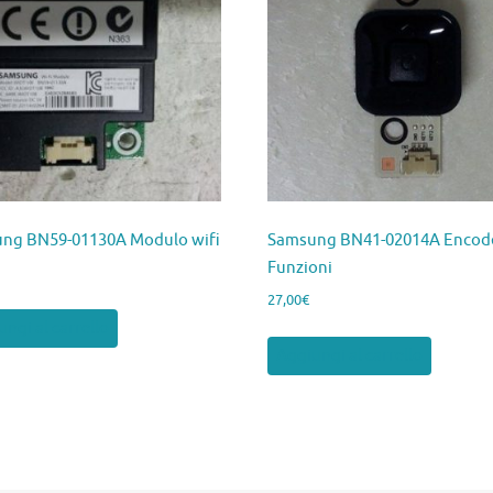
ng BN59-01130A Modulo wifi
Samsung BN41-02014A Encod
Funzioni
27,00
€
ngi al carrello
Aggiungi al carrello