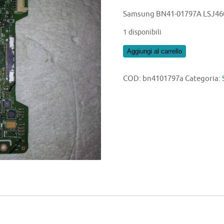
Samsung BN41-01797A LSJ46
1 disponibili
Samsung
Aggiungi al carrello
BN41-
01797A
COD:
bn4101797a
Categoria:
LSJ460HN03-
S
quantità