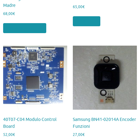
Madre
65,00
€
68,00
€
Leggi tutto
Aggiungi al carrello
40T07-C04 Modulo Control
Samsung BN41-02014A Encoder
Board
Funzioni
52,00
€
27,00
€