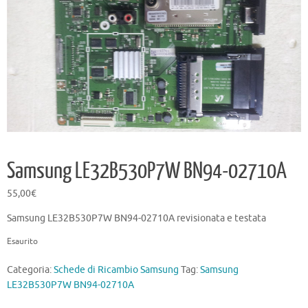
Samsung LE32B530P7W BN94-02710A
55,00
€
Samsung LE32B530P7W BN94-02710A revisionata e testata
Esaurito
Categoria:
Schede di Ricambio Samsung
Tag:
Samsung
LE32B530P7W BN94-02710A