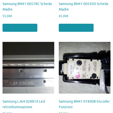
Samsung BN41-00578C Scheda
Samsung BN41-00545D Scheda
Madre
Madre
55,00
€
65,00
€
Aggiungi al carrello
Aggiungi al carrello
Samsung LJ64-02881A Led
Samsung BN41-01840B Encoder
retroilluminazione
Funzioni