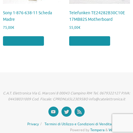
Sony 1-876-638-11 Scheda
Telefunken TE24282B30C10E
Madre
17MB82S Motherboard
75,00
€
55,00
€
Aggiungi al carrello
Aggiungi al carrello
C.A.T. Elettronica Via G. Marconi 8 00043 Ciampino RM Tel. 0679322127 P.IVA:
04438031009 Cod. Fiscale: CPRDNL65L23E958O info@catelettronica.it
Privacy
Termini di Utilizzo e Condizioni di Vendita
Powered by
Tempera
&
WordPress.