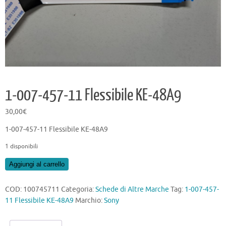
1-007-457-11 Flessibile KE-48A9
30,00
€
1-007-457-11 Flessibile KE-48A9
1 disponibili
1-
Aggiungi al carrello
007-
457-
COD:
100745711
Categoria:
Schede di Altre Marche
Tag:
1-007-457-
11
11 Flessibile KE-48A9
Marchio:
Sony
Flessibile
KE-