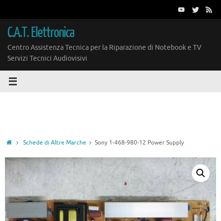
Vai
al
contenuto
C.A.T. Elettronica
Centro Assistenza Tecnica per la Riparazione di Notebook e TV
Servizi Tecnici Audiovisivi
Home
Schede di Altre Marche
Sony 1-468-980-12 Power Supply