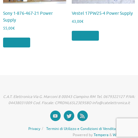
Sony 1-876-467-21 Power
Vestel 17PW25-4 Power Supply
Supply
43,00
€
55,00
€
Leggi tutto
Leggi tutto
C.A.T. Elettronica Via G. Marconi 8 00043 Ciampino RM Tel. 0679322127 P.IVA:
04438031009 Cod. Fiscale: CPRDNL65L23E958O info@catelettronica.it
Privacy
Termini di Utilizzo e Condizioni di Vendita
Powered by
Tempera
&
WordPress.