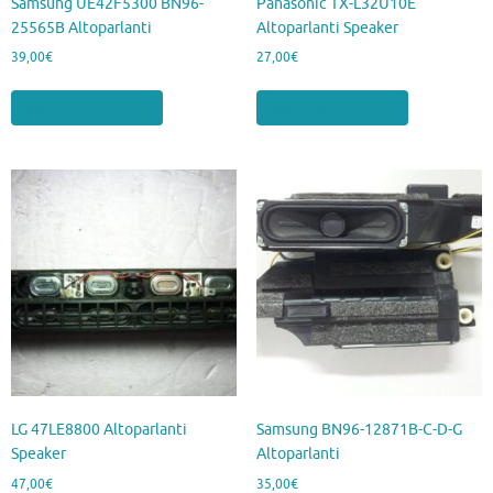
Samsung UE42F5300 BN96-
Panasonic TX-L32U10E
25565B Altoparlanti
Altoparlanti Speaker
39,00
€
27,00
€
Aggiungi al carrello
Aggiungi al carrello
LG 47LE8800 Altoparlanti
Samsung BN96-12871B-C-D-G
Speaker
Altoparlanti
47,00
€
35,00
€