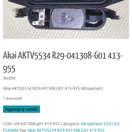
Akai AKTV5534 R29-041308-G01 413-
955
30,00
€
Akai AKTV5534 R29-041308-G01 413-955 Altoparlanti
1 disponibili
Akai
Aggiungi al carrello
AKTV5534
R29-
COD:
r29-041308-g01-413-955
Categoria:
Altoparlanti LCD LED
041308-
PLASMA
Tag:
Akai AKTV5534 R29-041308-G01 413-955