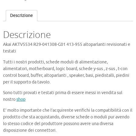
G01
413-
Descrizione
955
quantità
Descrizione
Akai AKTV5534 R29-041308-G01 413-955 altoparlanti revisionati e
testati
Tutti i nostri prodotti, schede moduli di alimentazione,
alimentatori, motherboard, logic board, schede y-sus , z-sus , t-con
control board, buffer, altoparlanti , speaker, basi, piedistalli, piedini
per il supporto da tavolo.
Sono tutti provati e testati prima di essere messi in vendita sul
nostro
shop
E’ molto importante che l’acquirente verifichi la compatibilità con il
prodotto che sta acquistando, diverse schede o moduli pur avendo
lo stesso codice del produttore possono avere una diversa
disposizione dei connettori.