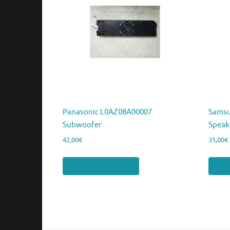
Panasonic L0AZ08A00007
Samsu
Subwoofer
Speak
42,00
€
35,00
€
Aggiungi al carrello
Aggiu