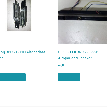
ng BN96-1271D Altoparlanti
UE55F8000 BN96-25555B
er
Altoparlanti Speaker
42,00
€
ngi al carrello
Leggi tutto