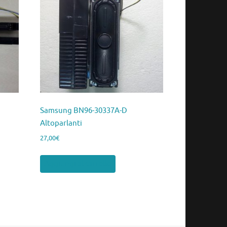
Samsung BN96-30337A-D
Altoparlanti
27,00
€
Aggiungi al carrello