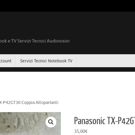
ok e TV Servizi Tecnici Audiovisivi
ccount
Servizi Tecnici Notebook TV
X-P42GT30 Coppia Altoparlanti
Panasonic TX-P42GT
35,00
€