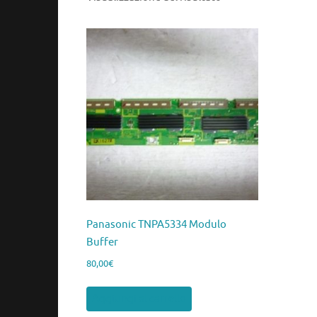
Panasonic TNPA5334 Modulo
Buffer
80,00
€
Aggiungi al carrello