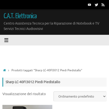
Vai
al
contenuto
C.A.T. Elettronica
Centro Assistenza Tecnica per la Riparazione di Notebook e TV
Servizi Tecnici Audiovisivi
Home
Prodotti taggati “Sharp LC-40FI3012 Piedi Piedistallo”
Sharp LC-40FI3012 Piedi Piedistallo
Visualizzazione del risultato