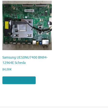
Samsung UE50NU7400 BN94-
12964E Scheda
84,00
€
Aggiungi al carrello