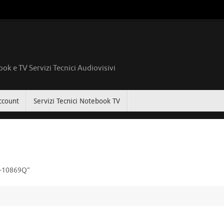
ok e TV Servizi Tecnici Audiovisivi
ccount
Servizi Tecnici Notebook TV
4-10869Q”