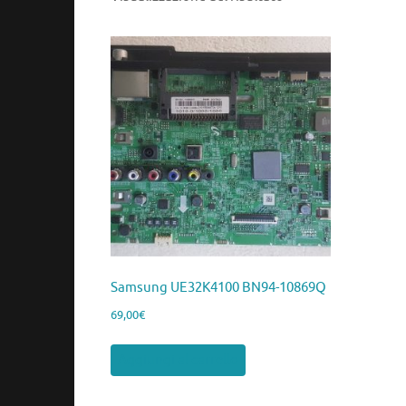
Samsung UE32K4100 BN94-10869Q
69,00
€
Aggiungi al carrello