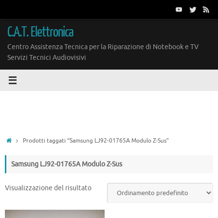
Vai
al
contenuto
C.A.T. Elettronica
Centro Assistenza Tecnica per la Riparazione di Notebook e TV
Servizi Tecnici Audiovisivi
Home
Prodotti taggati “Samsung LJ92-01765A Modulo Z-Sus”
Samsung LJ92-01765A Modulo Z-Sus
Visualizzazione del risultato