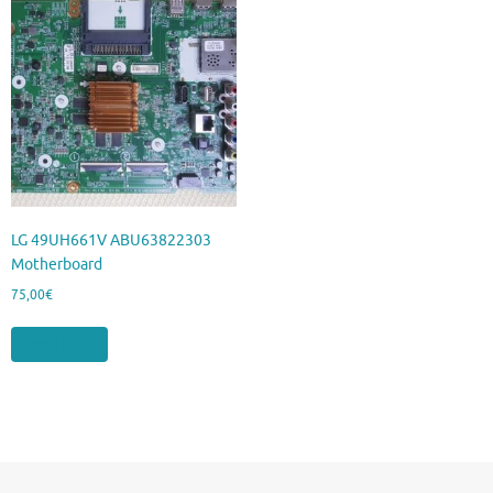
LG 49UH661V ABU63822303
Motherboard
75,00
€
Leggi tutto