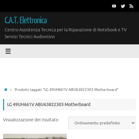
Vai
al
contenuto
C.A.T. Elettronica
Centro Assistenza Tecnica per la Riparazione di Notebook e TV
Servizi Tecnici Audiovisivi
Home
Prodotti taggati “LG 49UH661V ABU63822303 Motherboard”
LG 49UH661V ABU63822303 Motherboard
Visualizzazione del risultato