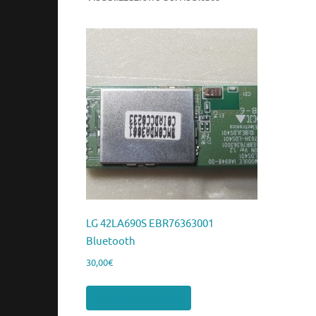
LG 42LA690S EBR76363001
Bluetooth
30,00
€
Aggiungi al carrello