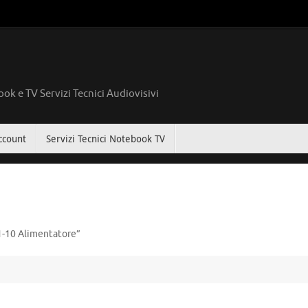
ok e TV Servizi Tecnici Audiovisivi
ccount
Servizi Tecnici Notebook TV
-10 Alimentatore”