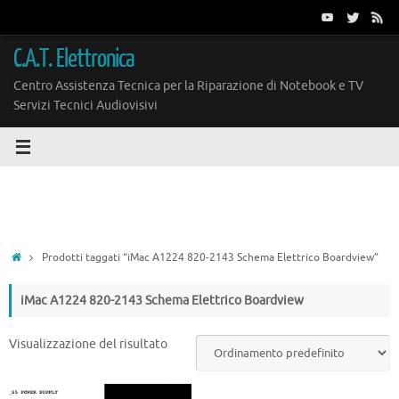
Vai
al
contenuto
C.A.T. Elettronica
Centro Assistenza Tecnica per la Riparazione di Notebook e TV
Servizi Tecnici Audiovisivi
Home
Prodotti taggati “iMac A1224 820-2143 Schema Elettrico Boardview”
iMac A1224 820-2143 Schema Elettrico Boardview
Visualizzazione del risultato