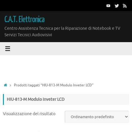
Vai
al
contenuto
C.A.T. Elettronica
Centro Assistenza Tecnica per la Riparazione di Notebook e TV
Servizi Tecnici Audiovisivi
Home
Prodotti taggati “HIU-813-M Modulo Inveter LCD”
HIU-813-M Modulo Inveter LCD
Visualizzazione del risultato