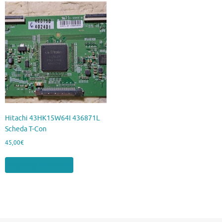
Hitachi 43HK15W64I 436871L
Scheda T-Con
45,00
€
Aggiungi al carrello