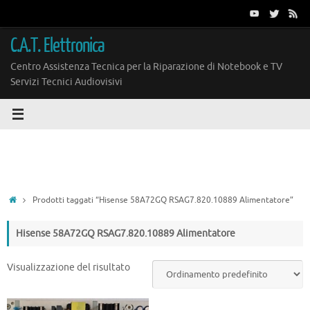
Vai
al
contenuto
C.A.T. Elettronica
Centro Assistenza Tecnica per la Riparazione di Notebook e TV
Servizi Tecnici Audiovisivi
Home
Prodotti taggati “Hisense 58A72GQ RSAG7.820.10889 Alimentatore”
Hisense 58A72GQ RSAG7.820.10889 Alimentatore
Visualizzazione del risultato