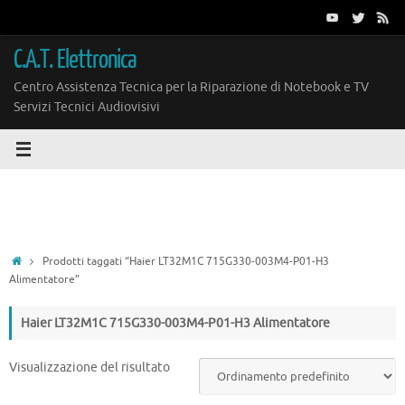
Vai
al
contenuto
C.A.T. Elettronica
Centro Assistenza Tecnica per la Riparazione di Notebook e TV
Servizi Tecnici Audiovisivi
Home
Prodotti taggati “Haier LT32M1C 715G330-003M4-P01-H3
Alimentatore”
Haier LT32M1C 715G330-003M4-P01-H3 Alimentatore
Visualizzazione del risultato