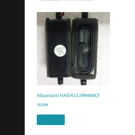
Altparlanti HAIER LE24M600CF
26,00
€
Leggi tutto