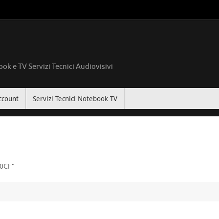
ok e TV Servizi Tecnici Audiovisivi
ccount
Servizi Tecnici Notebook TV
00CF”