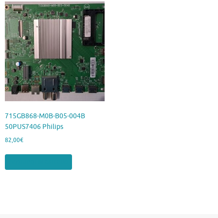
715GB868-M0B-B05-004B
50PUS7406 Philips
82,00
€
Aggiungi al carrello