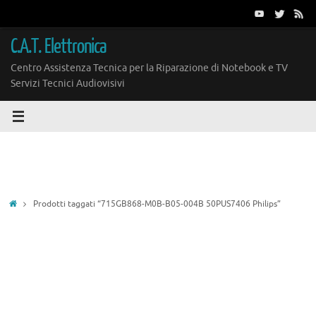
Vai
al
contenuto
C.A.T. Elettronica
Centro Assistenza Tecnica per la Riparazione di Notebook e TV
Servizi Tecnici Audiovisivi
Home
Prodotti taggati “715GB868-M0B-B05-004B 50PUS7406 Philips”