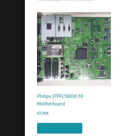
Philips 37PFL5603d-10
Motherboard
67,00
€
Aggiungi al carrello