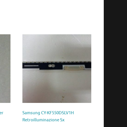
er
Samsung CY-KF550DSLV1H
Retroilluminazione Sx