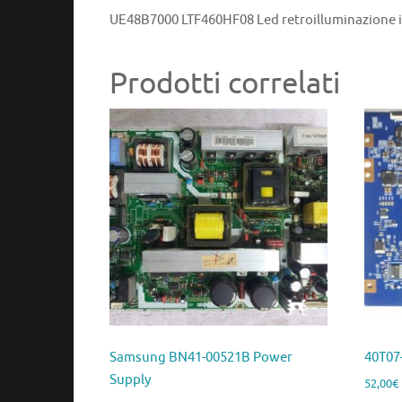
UE48B7000 LTF460HF08 Led retroilluminazione inf
Prodotti correlati
Samsung BN41-00521B Power
40T07
Supply
52,00
€