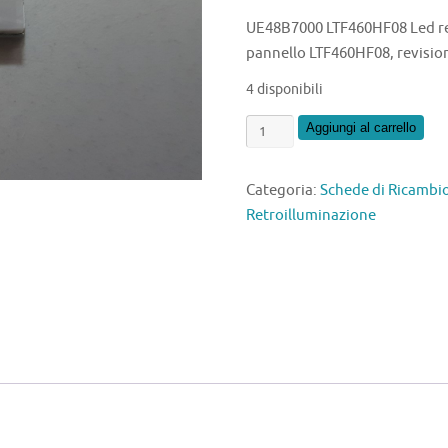
UE48B7000 LTF460HF08 Led retr
pannello LTF460HF08, revision
4 disponibili
UE48B7000
Aggiungi al carrello
LTF460HF08
Led
Categoria:
Schede di Ricamb
Retroilluminazione
Retroilluminazione
quantità