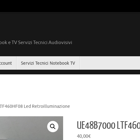
ok e TV Servizi Tecnici Audiovisivi
ccount
Servizi Tecnici Notebook TV
TF460HF08 Led Retroilluminazione
UE48B7000 LTF460H
40,00
€