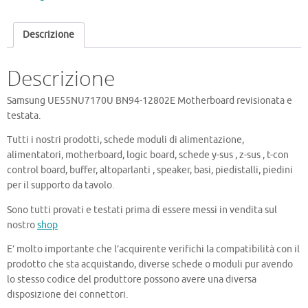
Motherboard
quantità
Descrizione
Descrizione
Samsung UE55NU7170U BN94-12802E Motherboard revisionata e
testata.
Tutti i nostri prodotti, schede moduli di alimentazione,
alimentatori, motherboard, logic board, schede y-sus , z-sus , t-con
control board, buffer, altoparlanti , speaker, basi, piedistalli, piedini
per il supporto da tavolo.
Sono tutti provati e testati prima di essere messi in vendita sul
nostro
shop
E’ molto importante che l’acquirente verifichi la compatibilità con il
prodotto che sta acquistando, diverse schede o moduli pur avendo
lo stesso codice del produttore possono avere una diversa
disposizione dei connettori.