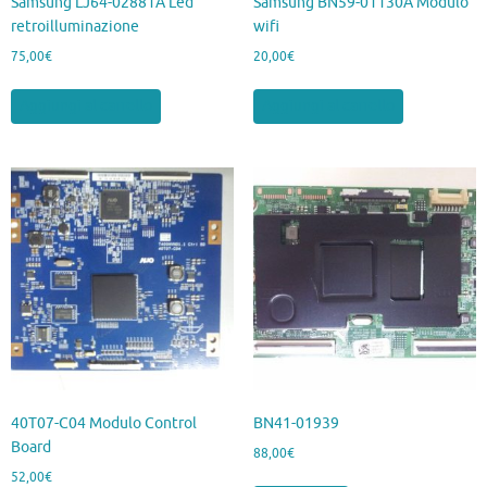
Samsung LJ64-02881A Led
Samsung BN59-01130A Modulo
retroilluminazione
wifi
75,00
€
20,00
€
Aggiungi al carrello
Aggiungi al carrello
40T07-C04 Modulo Control
BN41-01939
Board
88,00
€
52,00
€