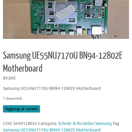
Samsung UE55NU7170U BN94-12802E
Motherboard
89,00
€
Samsung UE55NU7170U BN94-12802E Motherboard
1 disponibili
Samsung
Aggiungi al carrello
UE55NU7170U
BN94-
COD:
bn9412802e
Categoria:
Schede di Ricambio Samsung
Tag:
12802E
Samsung UE55NU7170U BN94-12802E Motherboard