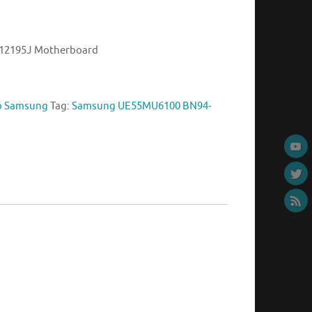
12195J Motherboard
io Samsung
Tag:
Samsung UE55MU6100 BN94-