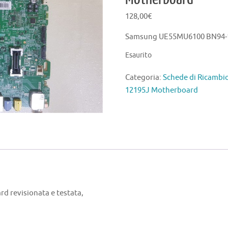
128,00
€
Samsung UE55MU6100 BN94-
Esaurito
Categoria:
Schede di Ricamb
12195J Motherboard
revisionata e testata,