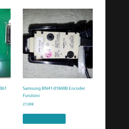
061
Samsung BN41-01840B Encoder
Funzioni
27,00
€
Aggiungi al carrello