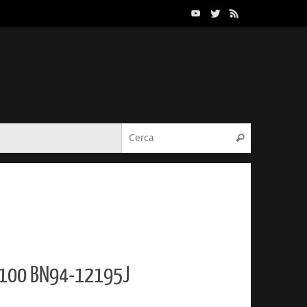
Cerca:
Cerca
100 BN94-12195J