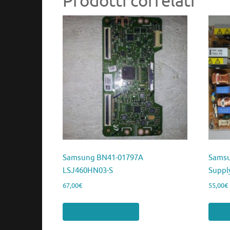
Prodotti correlati
Samsung BN41-01797A
Samsu
LSJ460HN03-S
Suppl
67,00
€
55,00
€
Aggiungi al carrello
Aggiu