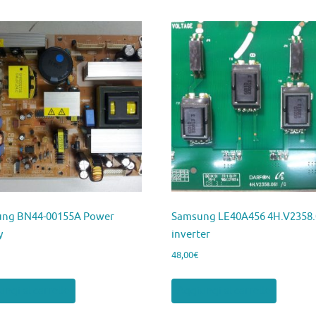
ng BN44-00155A Power
Samsung LE40A456 4H.V2358.
y
inverter
48,00
€
ngi al carrello
Aggiungi al carrello