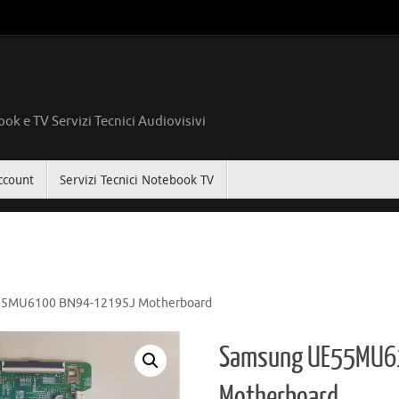
ok e TV Servizi Tecnici Audiovisivi
ccount
Servizi Tecnici Notebook TV
5MU6100 BN94-12195J Motherboard
Samsung UE55MU6
Motherboard