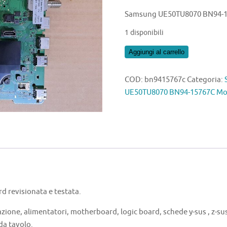
Samsung UE50TU8070 BN94-1
1 disponibili
Samsung
Aggiungi al carrello
UE50TU8070
BN94-
COD:
bn9415767c
Categoria:
15767C
UE50TU8070 BN94-15767C Mo
Motherboard
quantità
revisionata e testata.
azione, alimentatori, motherboard, logic board, schede y-sus , z-sus 
 da tavolo.