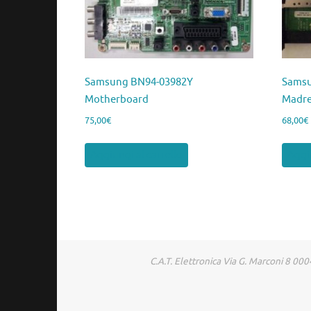
Samsung BN94-03982Y
Samsu
Motherboard
Madr
75,00
€
68,00
€
Aggiungi al carrello
Aggiu
C.A.T. Elettronica Via G. Marconi 8 