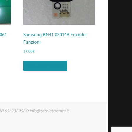
061
Samsung BN41-02014A Encoder
Funzioni
27,00
€
Aggiungi al carrello
RDNL65L23E958O info@catelettronica.it