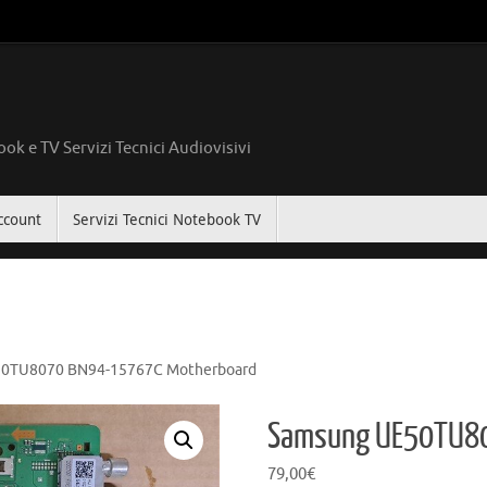
ok e TV Servizi Tecnici Audiovisivi
ccount
Servizi Tecnici Notebook TV
0TU8070 BN94-15767C Motherboard
Samsung UE50TU80
79,00
€