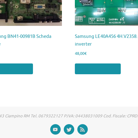
ng BN41-00981B Scheda
Samsung LE40A456 4H.V2358.
e
inverter
48,00
€
ngi al carrello
Aggiungi al carrello
00043 Ciampino RM Tel. 0679322127 P.IVA: 04438031009 Cod. Fiscale: CP