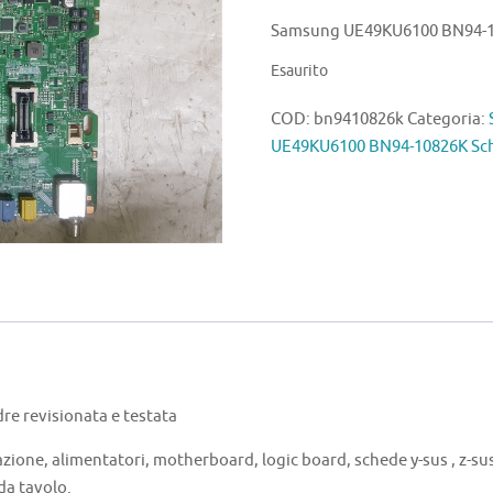
Samsung UE49KU6100 BN94-1
Esaurito
COD:
bn9410826k
Categoria:
UE49KU6100 BN94-10826K Sc
 revisionata e testata
azione, alimentatori, motherboard, logic board, schede y-sus , z-sus 
 da tavolo.