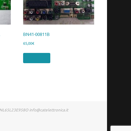
l
BN41-00811B
65,00
€
Leggi tutto
RDNL65L23E958O info@catelettronica.it