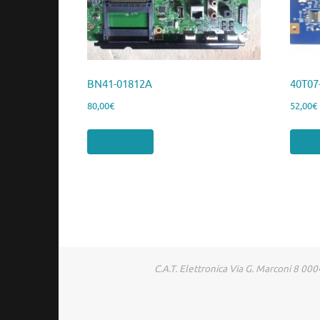
BN41-01812A
40T07
80,00
€
52,00
€
Leggi tutto
Aggiu
C.A.T. Elettronica Via G. Marconi 8 