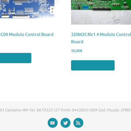
-C04 Modulo Control Board
320W2C4lv1.4 Modulo Contro
Board
50,00
€
ngi al carrello
Aggiungi al carrello
00043 Ciampino RM Tel. 0679322127 P.IVA: 04438031009 Cod. Fiscale: CP