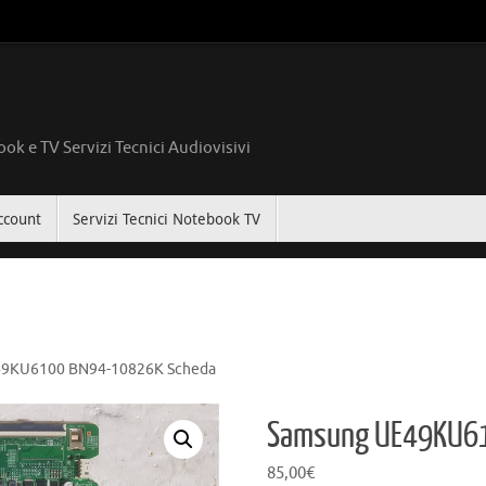
ok e TV Servizi Tecnici Audiovisivi
ccount
Servizi Tecnici Notebook TV
9KU6100 BN94-10826K Scheda
Samsung UE49KU6
85,00
€