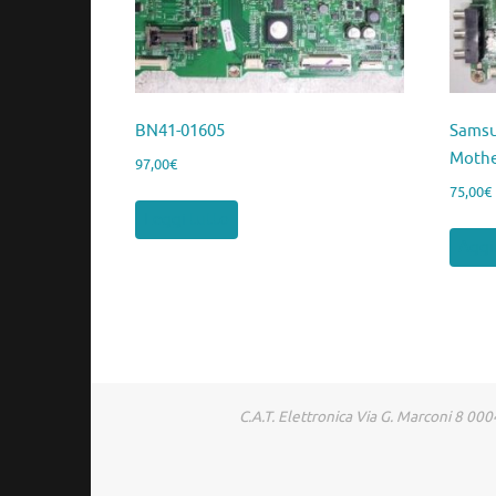
BN41-01605
Samsu
Moth
97,00
€
75,00
€
Leggi tutto
Aggiu
C.A.T. Elettronica Via G. Marconi 8 