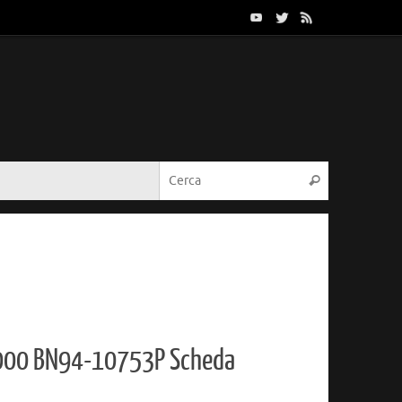
Cerca:
Cerca
00 BN94-10753P Scheda