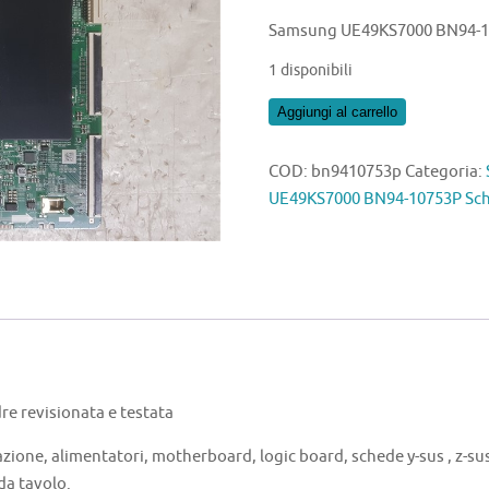
Samsung UE49KS7000 BN94-1
1 disponibili
Samsung
Aggiungi al carrello
UE49KS7000
BN94-
COD:
bn9410753p
Categoria:
10753P
UE49KS7000 BN94-10753P Sc
Scheda
quantità
 revisionata e testata
azione, alimentatori, motherboard, logic board, schede y-sus , z-sus 
 da tavolo.