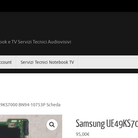
ok e TV Servizi Tecnici Audiovisivi
ccount
Servizi Tecnici Notebook TV
9KS7000 BN94-10753P Scheda
Samsung UE49KS70
95,00
€