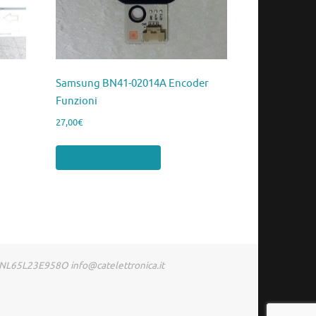
Samsung BN41-02014A Encoder
Funzioni
27,00
€
Aggiungi al carrello
RDNL65L23E958O info@catelettronica.it