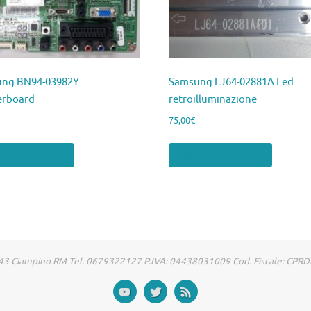
ng BN94-03982Y
Samsung LJ64-02881A Led
erboard
retroilluminazione
75,00
€
ngi al carrello
Aggiungi al carrello
00043 Ciampino RM Tel. 0679322127 P.IVA: 04438031009 Cod. Fiscale: CP