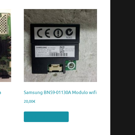
a
Samsung BN59-01130A Modulo wifi
20,00
€
Aggiungi al carrello