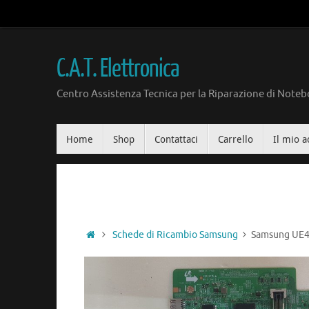
Vai
al
contenuto
C.A.T. Elettronica
Centro Assistenza Tecnica per la Riparazione di Notebo
Vai
Home
Shop
Contattaci
Carrello
Il mio a
al
contenuto
Home
Schede di Ricambio Samsung
Samsung UE4