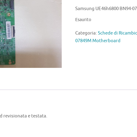
Samsung UE46h6800 BN94-0
Esaurito
Categoria:
Schede di Ricamb
07849M Motherboard
evisionata e testata.