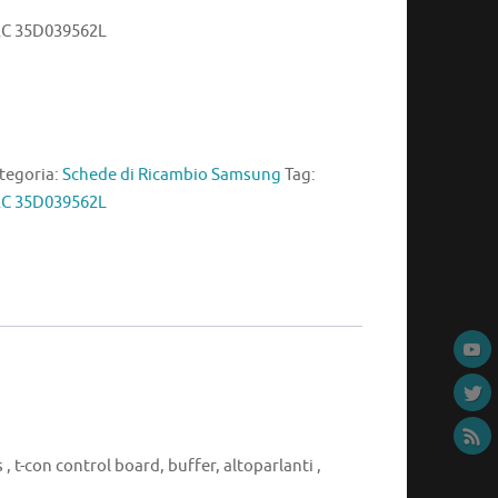
C 35D039562L
tegoria:
Schede di Ricambio Samsung
Tag:
C 35D039562L
, t-con control board, buffer, altoparlanti ,