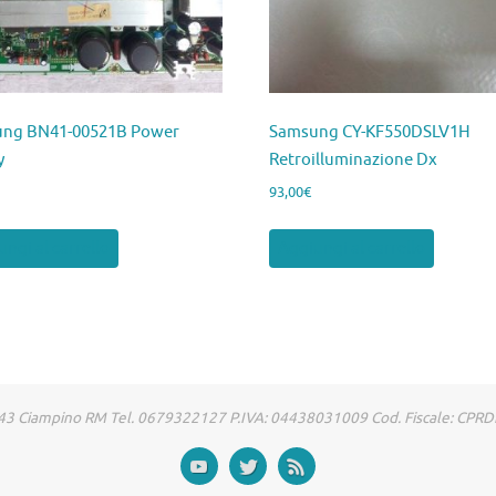
ng BN41-00521B Power
Samsung CY-KF550DSLV1H
y
Retroilluminazione Dx
93,00
€
ngi al carrello
Aggiungi al carrello
00043 Ciampino RM Tel. 0679322127 P.IVA: 04438031009 Cod. Fiscale: CP