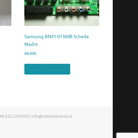
Samsung BN41-01360B Scheda
Madre
68,00
€
Aggiungi al carrello
RDNL65L23E958O info@catelettronica.it