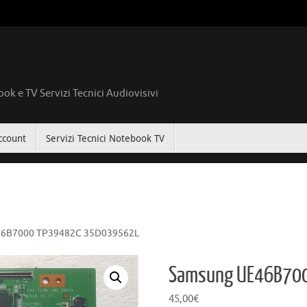
ok e TV Servizi Tecnici Audiovisivi
ccount
Servizi Tecnici Notebook TV
46B7000 TP39482C 35D039562L
Samsung UE46B70
45,00
€