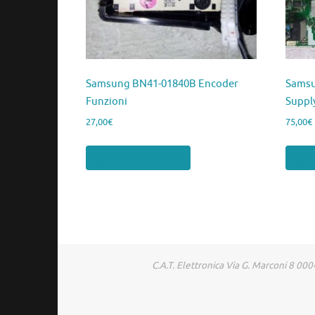
Samsung BN41-01840B Encoder
Samsu
Funzioni
Suppl
27,00
€
75,00
€
Aggiungi al carrello
Aggiu
C.A.T. Elettronica Via G. Marconi 8 