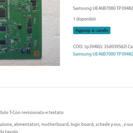
Samsung UE46B7000 TP39482
1 disponibili
Samsung
Aggiungi al carrello
UE46B7000
TP39482C
COD:
tp39482c 35d039562l
Ca
35D039562L
Samsung UE46B7000 TP39482
quantità
o T-Con revisionato e testato
azione, alimentatori, motherboard, logic board, schede y-sus , z-sus 
 da tavolo.