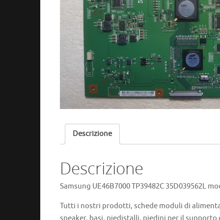
Descrizione
Descrizione
Samsung UE46B7000 TP39482C 35D039562L modul
Tutti i nostri prodotti, schede moduli di aliment
speaker, basi, piedistalli, piedini per il supporto