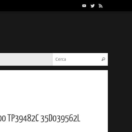
Cerca:
Cerca
00 TP39482C 35D039562L