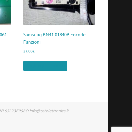
061
Samsung BN41-01840B Encoder
Funzioni
27,00
€
Aggiungi al carrello
RDNL65L23E958O info@catelettronica.it