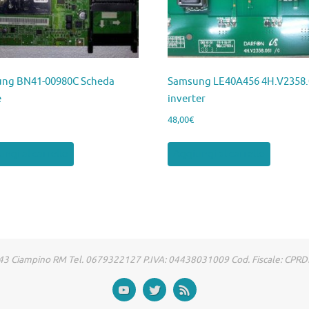
ng BN41-00980C Scheda
Samsung LE40A456 4H.V2358.
e
inverter
48,00
€
ngi al carrello
Aggiungi al carrello
00043 Ciampino RM Tel. 0679322127 P.IVA: 04438031009 Cod. Fiscale: CP