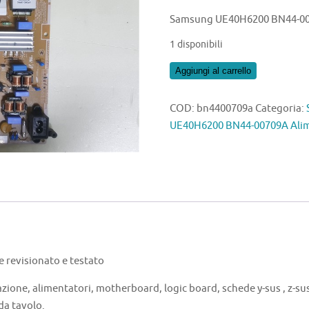
Samsung UE40H6200 BN44-00
1 disponibili
Samsung
Aggiungi al carrello
UE40H6200
BN44-
COD:
bn4400709a
Categoria:
00709A
UE40H6200 BN44-00709A Ali
Alimentatore
quantità
revisionato e testato
azione, alimentatori, motherboard, logic board, schede y-sus , z-sus 
 da tavolo.