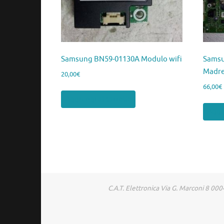
Samsung BN59-01130A Modulo wifi
Samsu
Madr
20,00
€
66,00
€
Aggiungi al carrello
Aggiu
C.A.T. Elettronica Via G. Marconi 8 