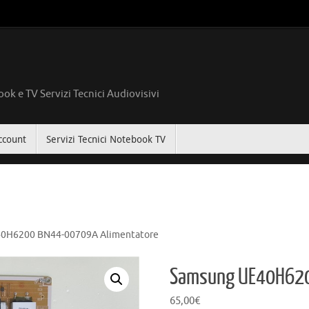
ok e TV Servizi Tecnici Audiovisivi
ccount
Servizi Tecnici Notebook TV
0H6200 BN44-00709A Alimentatore
Samsung UE40H620
65,00
€