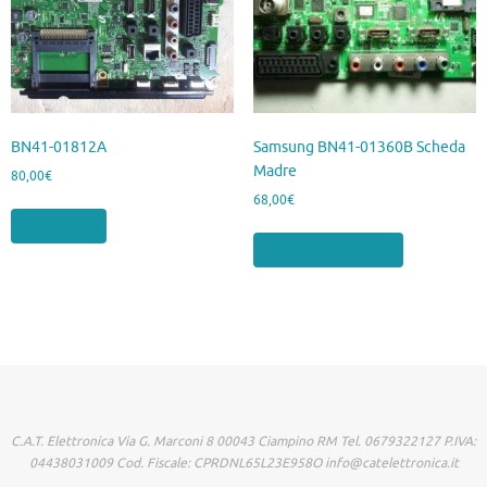
BN41-01812A
Samsung BN41-01360B Scheda
Madre
80,00
€
68,00
€
Leggi tutto
Aggiungi al carrello
C.A.T. Elettronica Via G. Marconi 8 00043 Ciampino RM Tel. 0679322127 P.IVA:
04438031009 Cod. Fiscale: CPRDNL65L23E958O info@catelettronica.it