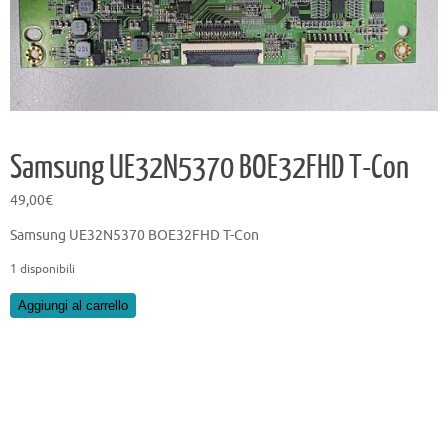
Samsung UE32N5370 BOE32FHD T-Con
49,00
€
Samsung UE32N5370 BOE32FHD T-Con
1 disponibili
Samsung
Aggiungi al carrello
UE32N5370
BOE32FHD
T-
Con
quantità