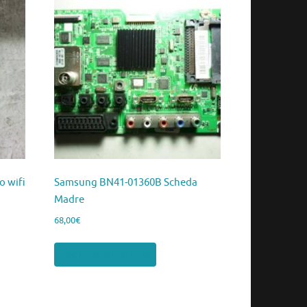
 wifi
Samsung BN41-01360B Scheda
Madre
68,00
€
Aggiungi al carrello