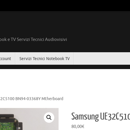
ok e TV Servizi Tecnici Audiovisivi
ccount
Servizi Tecnici Notebook TV
2C5100 BN94-03368Y Mtherboard
Samsung UE32C510
80,00
€