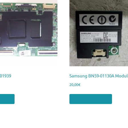
01939
Samsung BN59-01130A Modulo
20,00
€
i tutto
Aggiungi al carrello