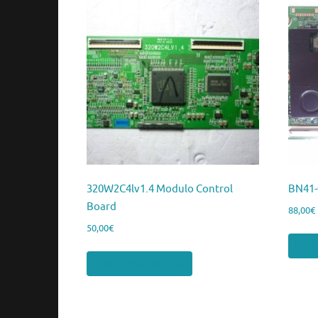
320W2C4lv1.4 Modulo Control
BN41-
Board
88,00
€
50,00
€
Legg
Aggiungi al carrello