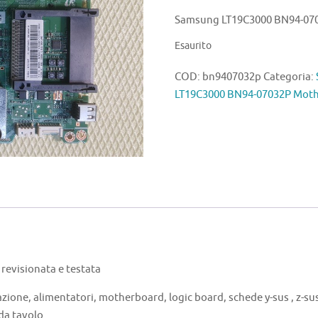
Samsung LT19C3000 BN94-07
Esaurito
COD:
bn9407032p
Categoria:
LT19C3000 BN94-07032P Mot
evisionata e testata
azione, alimentatori, motherboard, logic board, schede y-sus , z-sus 
 da tavolo.