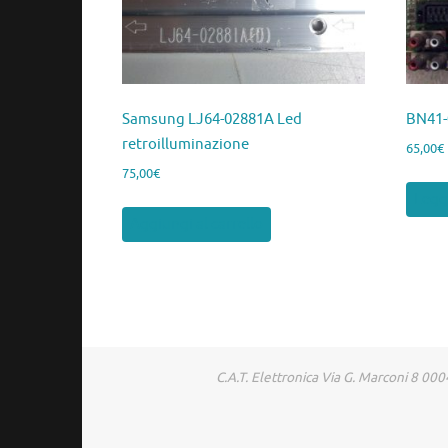
Samsung LJ64-02881A Led
BN41-
retroilluminazione
65,00
€
75,00
€
Legg
Aggiungi al carrello
C.A.T. Elettronica Via G. Marconi 8 