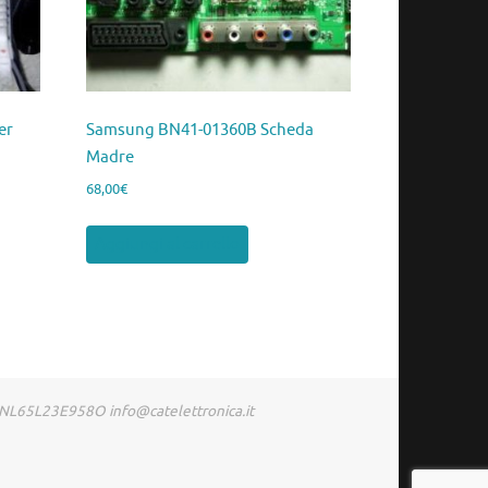
er
Samsung BN41-01360B Scheda
Madre
68,00
€
Aggiungi al carrello
RDNL65L23E958O info@catelettronica.it