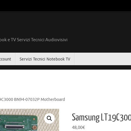
ok e TV Servizi Tecnici Audiovisivi
ccount
Servizi Tecnici Notebook TV
9C3000 BN94-07032P Motherboard
Samsung LT19C300
48,00
€