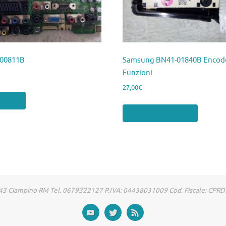
00811B
Samsung BN41-01840B Encod
Funzioni
27,00
€
i tutto
Aggiungi al carrello
00043 Ciampino RM Tel. 0679322127 P.IVA: 04438031009 Cod. Fiscale: CP