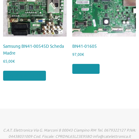
Samsung BN41-00545D Scheda
BN41-01605
Madre
97,00
€
65,00
€
Leggi tutto
Aggiungi al carrello
C.A.T. Elettronica Via G. Marconi 8 00043 Ciampino RM Tel. 0679322127 P.IVA:
04438031009 Cod. Fiscale: CPRDNL65L23E958O info@catelettronica.it