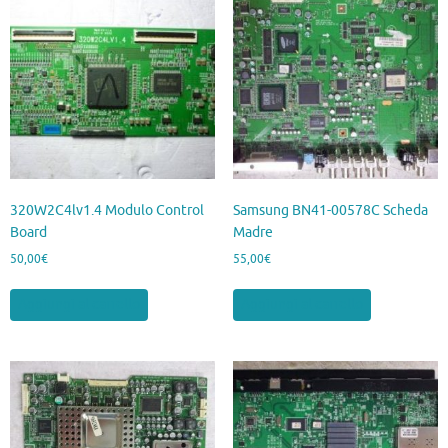
320W2C4lv1.4 Modulo Control
Samsung BN41-00578C Scheda
Board
Madre
50,00
€
55,00
€
Aggiungi al carrello
Aggiungi al carrello