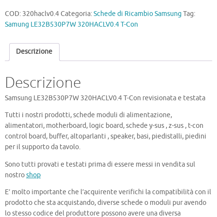
COD:
320haclv0.4
Categoria:
Schede di Ricambio Samsung
Tag:
Samung LE32B530P7W 320HACLV0.4 T-Con
Descrizione
Descrizione
Samsung LE32B530P7W 320HACLV0.4 T-Con revisionata e testata
Tutti i nostri prodotti, schede moduli di alimentazione,
alimentatori, motherboard, logic board, schede y-sus , z-sus , t-con
control board, buffer, altoparlanti , speaker, basi, piedistalli, piedini
per il supporto da tavolo.
Sono tutti provati e testati prima di essere messi in vendita sul
nostro
shop
E’ molto importante che l’acquirente verifichi la compatibilità con il
prodotto che sta acquistando, diverse schede o moduli pur avendo
lo stesso codice del produttore possono avere una diversa