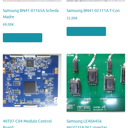
Samsung BN41-01165A Scheda
Samsung BN41-02111A T-Con
Madre
52,00
€
69,00
€
Aggiungi al carrello
Aggiungi al carrello
40T07-C04 Modulo Control
Samsung LE40A456
Board
4H.V2358.061 inverter