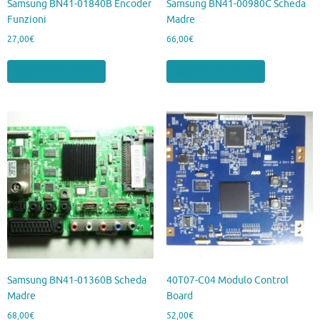
Samsung BN41-01840B Encoder
Samsung BN41-00980C Scheda
Funzioni
Madre
27,00
€
66,00
€
Aggiungi al carrello
Aggiungi al carrello
Samsung BN41-01360B Scheda
40T07-C04 Modulo Control
Madre
Board
68,00
€
52,00
€