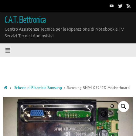
Vai
al
contenuto
C.A.T. Elettronica
Centro Assistenza Tecnica per la Riparazione di Notebook e TV
Servizi Tecnici Audiovisivi
Home
Schede di Ricambio Samsung
Samsung BN94-05942D Motherboard