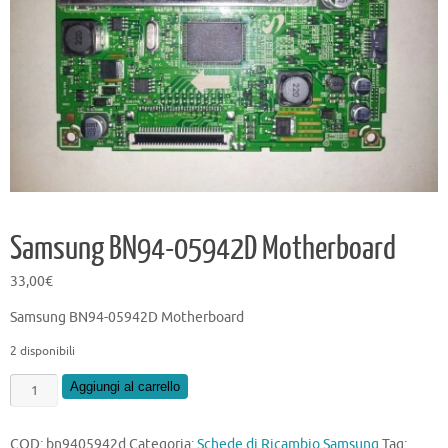
Samsung BN94-05942D Motherboard
33,00
€
Samsung BN94-05942D Motherboard
2 disponibili
Samsung
Aggiungi al carrello
BN94-
05942D
COD:
bn9405942d
Categoria:
Schede di Ricambio Samsung
Tag: