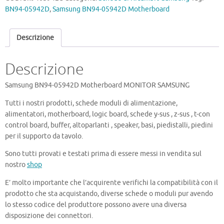
Motherboard
BN94-05942D
,
Samsung BN94-05942D Motherboard
quantità
Descrizione
Descrizione
Samsung BN94-05942D Motherboard MONITOR SAMSUNG
Tutti i nostri prodotti, schede moduli di alimentazione,
alimentatori, motherboard, logic board, schede y-sus , z-sus , t-con
control board, buffer, altoparlanti , speaker, basi, piedistalli, piedini
per il supporto da tavolo.
Sono tutti provati e testati prima di essere messi in vendita sul
nostro
shop
E’ molto importante che l’acquirente verifichi la compatibilità con il
prodotto che sta acquistando, diverse schede o moduli pur avendo
lo stesso codice del produttore possono avere una diversa
disposizione dei connettori.