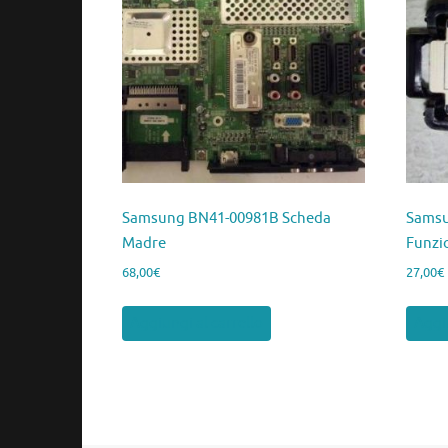
Samsung BN41-00981B Scheda
Samsu
Madre
Funzi
68,00
€
27,00
€
Aggiungi al carrello
Aggiu