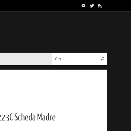
Cerca:
Cerca
23C Scheda Madre