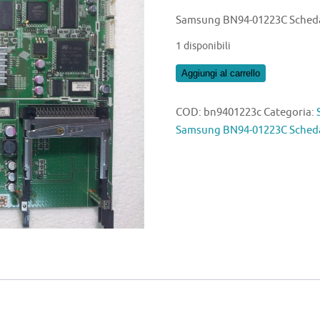
Samsung BN94-01223C Sched
1 disponibili
Samsung
Aggiungi al carrello
BN94-
01223C
COD:
bn9401223c
Categoria:
Scheda
Samsung BN94-01223C Sched
Madre
quantità