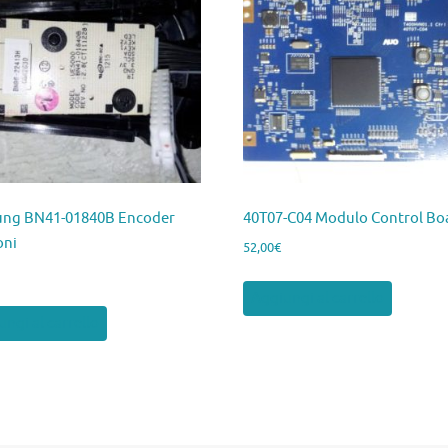
ng BN41-01840B Encoder
40T07-C04 Modulo Control Bo
oni
52,00
€
Aggiungi al carrello
ngi al carrello