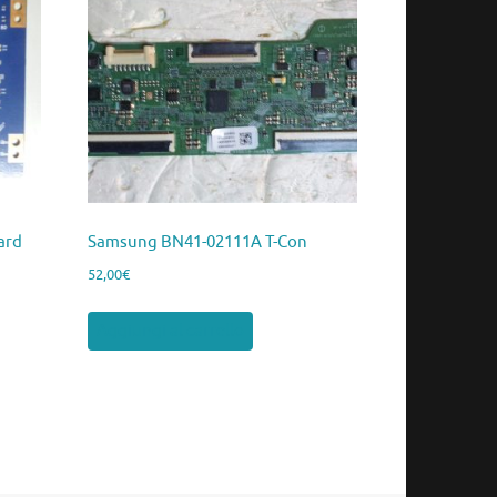
ard
Samsung BN41-02111A T-Con
52,00
€
Aggiungi al carrello