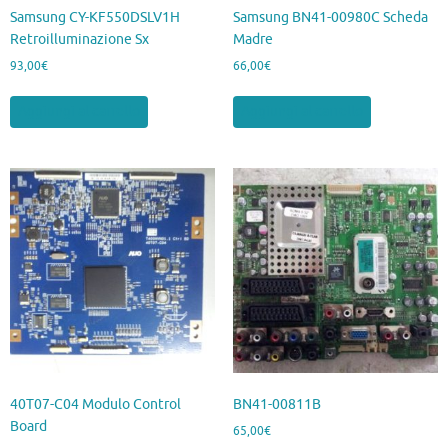
Samsung CY-KF550DSLV1H
Samsung BN41-00980C Scheda
Retroilluminazione Sx
Madre
93,00
€
66,00
€
Aggiungi al carrello
Aggiungi al carrello
40T07-C04 Modulo Control
BN41-00811B
Board
65,00
€