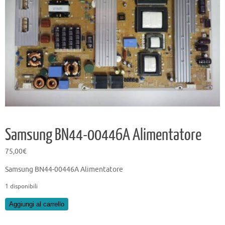
Samsung BN44-00446A Alimentatore
75,00
€
Samsung BN44-00446A Alimentatore
1 disponibili
Samsung
Aggiungi al carrello
BN44-
00446A