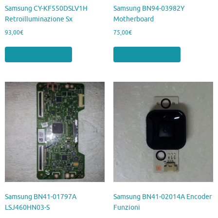
Samsung CY-KF550DSLV1H
Samsung BN94-03982Y
Retroilluminazione Sx
Motherboard
93,00
€
75,00
€
Aggiungi al carrello
Aggiungi al carrello
Samsung BN41-01797A
Samsung BN41-02014A Encoder
LSJ460HN03-S
Funzioni